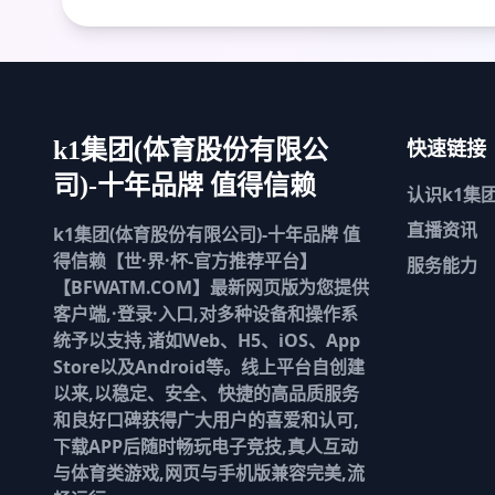
快速链接
k1集团(体育股份有限公
司)-十年品牌 值得信赖
认识
k1集
直播资讯
k1集团(体育股份有限公司)-十年品牌 值
得信赖【世·界·杯-官方推荐平台】
服务能力
【BFWATM.COM】最新网页版为您提供
客户端,·登录·入口,对多种设备和操作系
统予以支持,诸如Web、H5、iOS、App
Store以及Android等。线上平台自创建
以来,以稳定、安全、快捷的高品质服务
和良好口碑获得广大用户的喜爱和认可,
下载APP后随时畅玩电子竞技,真人互动
与体育类游戏,网页与手机版兼容完美,流