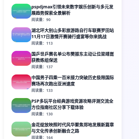
pspdjmax引领未来数字娱乐创新与多元发
展趋势探索全景解析
阅读量：90
湖北环大别山多彩旅游路自行车联赛罗田站
11月17日激情开赛骑行盛宴等你来挑战
阅读量：113
国乒世乒赛名单公布樊振东主动让位梁靖崑
获教练组保送
阅读量：137
中国男子四乘一百米接力突破历史极限国际
赛场再次跑出亚洲速度
阅读量：133
PSP多玩平台经典游戏资源攻略评测交流全
方位指南社区分享下载体验
阅读量：130
金花绽放映照时代风华聚焦郑地发展新篇章
与文化传承创新融合之路
阅读量：164