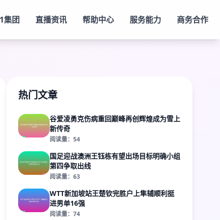
k1集团
直播资讯
帮助中心
服务能力
商务合作
热门文章
谷爱凌勇克伤病重回巅峰再创辉煌成为雪上
新传奇
阅读量：54
国足迎战澳洲王钰栋有望出场目标明确小组
第四争取出线
阅读量：63
WTT新加坡站王楚钦完胜户上隼辅顺利挺
进男单16强
阅读量：74