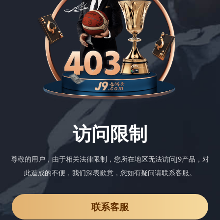
访问限制
尊敬的用户，由于相关法律限制，您所在地区无法访问J9产品，对
此造成的不便，我们深表歉意，您如有疑问请联系客服。
联系客服