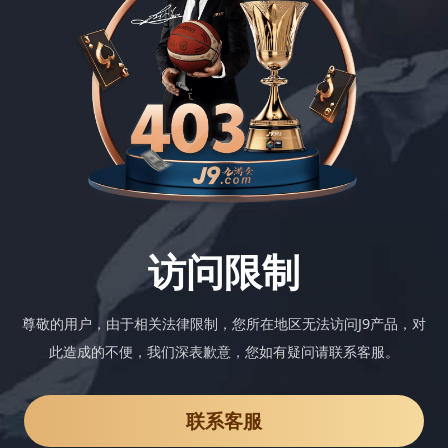
访问限制
尊敬的用户，由于相关法律限制，您所在地区无法访问J9产品，对
此造成的不便，我们深表歉意，您如有疑问请联系客服。
联系客服